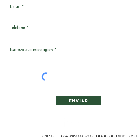
Email
Telefone
Escreva sua mensagem
Enviar
©2021 by GAMAPEC -
CNPJ - 11.084.096/0001-30 - TODOS OS DIREITO